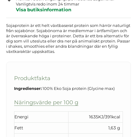
Vanligtvis redo inom 24 timmar
Visa butiksinformation
Sojaprotein är ett helt växtbaserat protein som härrör naturligt
från sojabönor. Sojabönorna är medlemmar i ärtfamiljen och
är överraskande höga i proteiner. Detta är ett bra alternativ för
dig som vill utesluta eller dra ner på animaliskt protein. Passar
i shakes, smoothies eller andra blandningar där en fyllig
växtkaraktär uppskattas.
Produktfakta
Ingredienser:
100% Eko Soja protein (Glycine max)
Näringsvärde per 100 g
Energi
1635KJ/391kcal
Fett
1,63 g