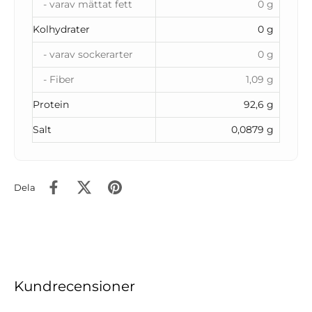
- varav mättat fett
0 g
Kolhydrater
0 g
- varav sockerarter
0 g
- Fiber
1,09 g
Protein
92,6 g
Salt
0,0879 g
Dela
Kundrecensioner