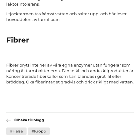
laktosintolerans.
I tjocktarmen tas främst vatten och salter upp, och här lever
huvuddelen av tarmfloran.
Fibrer
Fibrer bryts inte ner av våra egna enzymer utan fungerar som
näring åt tarmbakterierna. Dinkelkli och andra kliprodukter är
koncentrerade fiberkällor som kan blandas i gröt, fil eller
bröddeg. Öka fiberintaget gradvis och drick rikligt med vatten.
Tillbaka till blogg
#Hälsa
#Kropp