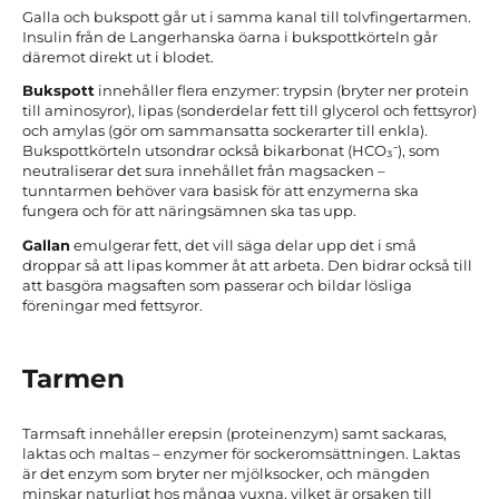
Galla och bukspott går ut i samma kanal till tolvfingertarmen.
Insulin från de Langerhanska öarna i bukspottkörteln går
däremot direkt ut i blodet.
Bukspott
innehåller flera enzymer: trypsin (bryter ner protein
till aminosyror), lipas (sonderdelar fett till glycerol och fettsyror)
och amylas (gör om sammansatta sockerarter till enkla).
Bukspottkörteln utsondrar också bikarbonat (HCO₃⁻), som
neutraliserar det sura innehållet från magsacken –
tunntarmen behöver vara basisk för att enzymerna ska
fungera och för att näringsämnen ska tas upp.
Gallan
emulgerar fett, det vill säga delar upp det i små
droppar så att lipas kommer åt att arbeta. Den bidrar också till
att basgöra magsaften som passerar och bildar lösliga
föreningar med fettsyror.
Tarmen
Tarmsaft innehåller erepsin (proteinenzym) samt sackaras,
laktas och maltas – enzymer för sockeromsättningen. Laktas
är det enzym som bryter ner mjölksocker, och mängden
minskar naturligt hos många vuxna, vilket är orsaken till