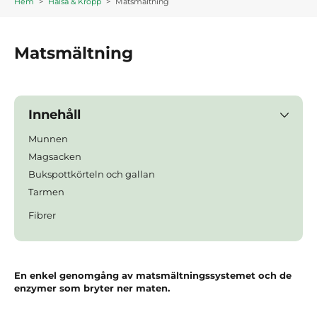
Hem
>
Hälsa & Kropp
>
Matsmältning
Matsmältning
Innehåll
Munnen
Magsacken
Bukspottkörteln och gallan
Tarmen
Fibrer
En enkel genomgång av matsmältningssystemet och de
enzymer som bryter ner maten.