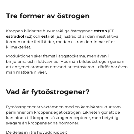
Tre former av östrogen
Kroppen bildar tre huvudsakliga östrogener:
estron
(E1),
estradiol
(E2) och
estriol
(E3). Estradiol är den mest aktiva
formen under fertil ålder, medan estron dominerar efter
klimakteriet.
Produktionen sker främst i äggstockarna, men även i
binjurarna och i fettvävnad. Hos män bildas östrogen genom
att enzymet aromatas omvandlar testosteron – därför har även
män mätbara nivåer.
Vad är fytoöstrogener?
Fytoöstrogener är växtämnen med en kemisk struktur som
påminner om kroppens eget östrogen. Likheten gör att de
kan binda till kroppens östrogenreceptorer, men betydligt
svagare än kroppens egna hormoner.
De delas in i tre huvudgrupper: