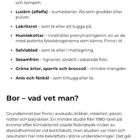
och tempeh.
Luzärn (alfalfa)
– kumestaner. Äts som groddar eller
pulver.
Lakritsrot
– som te eller att tugga på.
Humlekottar
– innehåller prenylnaringenin, en av de
mest potenta fytoöstrogenerna som känns. Finns i öl.
Salviablad
– som te eller i matlagning.
Sesamfrön
– lignaner, särskilt i oskalade frön.
Gröna ärtor, sparris och broccoli
– mindre mängder.
Anis och fänkål
– som tilltugg eller te.
Bor – vad vet man?
Grundämnet bor finns i avokado, blåbär, rotselleri, päron,
nötter och baljväxter. En mindre studie från 1980-talet på
kvinnor efter klimakteriet visade förändrade nivåer av
steroidhormoner vid bortillskott, men studien var liten och
resultaten har inte bekräftats i större undersökningar. Det går