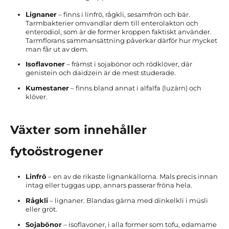
Lignaner
– finns i linfrö, rågkli, sesamfrön och bär.
Tarmbakterier omvandlar dem till enterolakton och
enterodiol, som är de former kroppen faktiskt använder.
Tarmflorans sammansättning påverkar därför hur mycket
man får ut av dem.
Isoflavoner
– främst i sojabönor och rödklöver, där
genistein och daidzein är de mest studerade.
Kumestaner
– finns bland annat i alfalfa (luzärn) och
klöver.
Växter som innehåller
fytoöstrogener
Linfrö
– en av de rikaste lignankällorna. Mals precis innan
intag eller tuggas upp, annars passerar fröna hela.
Rågkli
– lignaner. Blandas gärna med dinkelkli i müsli
eller gröt.
Sojabönor
– isoflavoner, i alla former som tofu, edamame