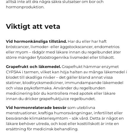
alltså inte att dra några säkra slutsatser om bor och
hormonproduktion.
Viktigt att veta
Vid hormonkänsliga tillstånd.
Har du eller har haft
bröstcancer, livmoder- eller äggstockscancer, endometrios
eller myom – rådgör med läkare innan du regelbundet äter
större mängder fytoöstrogenrika livsmedel eller tillskott.
Grapefrukt och läkemedel.
Grapefrukt hämmar enzymet
CYP3A4 i tarmen, vilket kan höja halten av många läkemedel i
blodet till skadliga nivåer – det gäller bland annat vissa
statiner, blodtrycksmediciner, immundampande läkemedel
och vissa psykofarmaka. Använder du regelbunden
medicinering bör du kontrollera med apotek eller läkare
innan du dricker grapefruktjuice regelbundet.
Vid hormonrelaterade besvär
som uteblivna
menstruationer, kraftiga humorsvängningar, infertilitet eller
besvärande klimakteriesymtom – sök vård. Detta är något en
läkare behöver utreda, och kost eller kosttillskott är inte en
ersättning för medicinsk behandling.