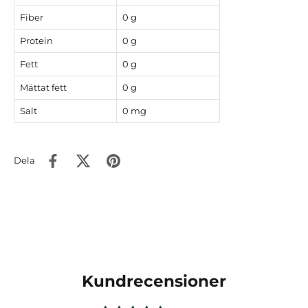
Fiber
0 g
Protein
0 g
Fett
0 g
Mättat fett
0 g
Salt
0 mg
Dela
Kundrecensioner