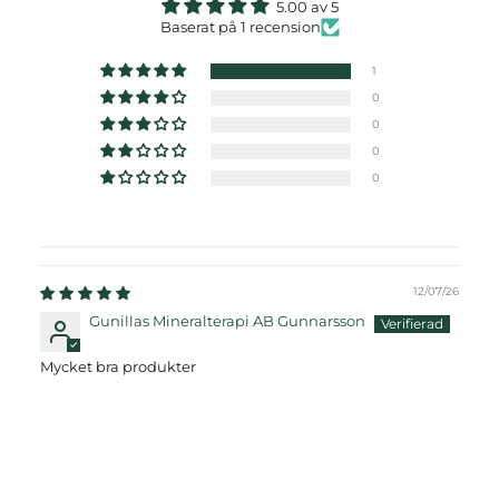
5.00 av 5
Baserat på 1 recension
1
0
0
0
0
12/07/26
Gunillas Mineralterapi AB Gunnarsson
Mycket bra produkter