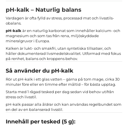
pH-kalk – Naturlig balans
Vardagen är ofta fylld av stress, processad mat och livsstils-
obalans.
pH-kalk
är en naturlig karbonat som innehåller kalcium- och
magnesium och som tas från rena, miljöskyddade
mineralgruvor i Europa.
Kalken är lukt- och smakfri, utan syntetiska tillsatser, och
håller dokumenterad livsmedelskvalitet. Utformad med fokus
på renhet, balans och kroppens behov.
Så använder du pH-kalk
Rör ut pH-kalk i ett glas vatten – gärna på tom mage, cirka 30
minuter före eller en timme efter måltid – för bästa upptag.
Starta med 1 rågad tesked per dag sedan vid behov utifrån
stress och livsstil.
pH-kalk passar alla åldrar och kan användas regelbundet som
en del av en balanserad livsstil.
Innehåll per tesked (5 g):