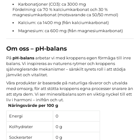
Karbonatjoner (CO3): ca 3000 mg
Fördelning: ca 70 % kalciumkarbonat och 30 %
magnesiumkarbonat (motsvarande ca 50/50 mmol)
Kalcium: ca 1400 mg (från kalciumkarbonat)
Magnesium: ca 600 mg (från magnesiumkarbonat)
Om oss – pH-balans
På
pH-balans
arbetar vi med kroppens egen förmåga till inre
balans. Vi inspireras av naturens rytmer och kroppens
självreglerande mekanismer – särskilt syrets roll i att stödja
jämvikt och vitalitet.
Våra produkter är baserade på naturliga råvaror och utvalda
med omsorg, för att stötta kroppens egna processer snarare än
att styra dem. Vi ser mineralbalans som en viktig nyckel till ett
liv i harmoni – inifrån och ut.
Näringsvärde per 100 g
Energi
0
Kolhydrater
0 g
Sockerarter
0 g