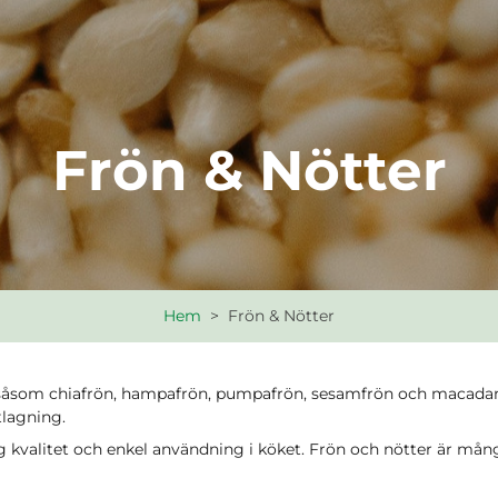
Frön & Nötter
Hem
>
Frön & Nötter
, såsom chiafrön, hampafrön, pumpafrön, sesamfrön och macadam
tlagning.
ög kvalitet och enkel användning i köket. Frön och nötter är m