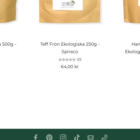
Slutsåld
a 500g -
Teff Frön Ekologiska 250g -
Ham
Spireco
Ekolog
(0)
64,00 kr