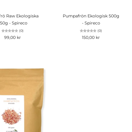
Slutsåld
Lägg i kundvagn
afrö Raw Ekologiska
Pumpafrön Ekologisk 500g
50g - Spireco
- Spireco
(0)
(0)
99,00 kr
150,00 kr