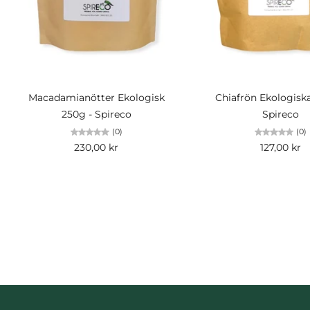
Lägg i kundvagn
Slutsåld
Macadamianötter Ekologisk
Chiafrön Ekologisk
250g - Spireco
Spireco
(0)
(0)
230,00 kr
127,00 kr