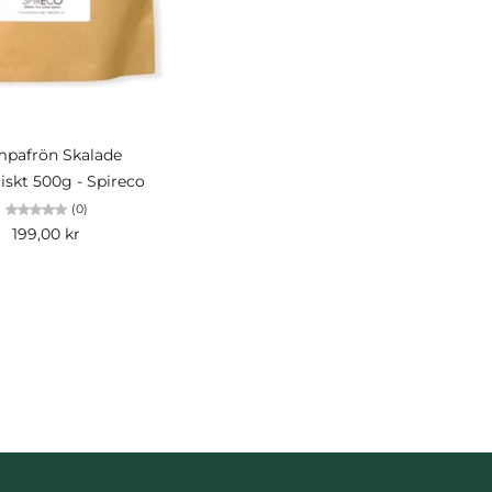
Slutsåld
pafrön Skalade
iskt 500g - Spireco
(0)
199,00 kr