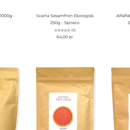
Slutsåld
 1000g -
Svarta Sesamfrön Ekologisk
Alfalf
250g - Spireco
2
(0)
64,00 kr