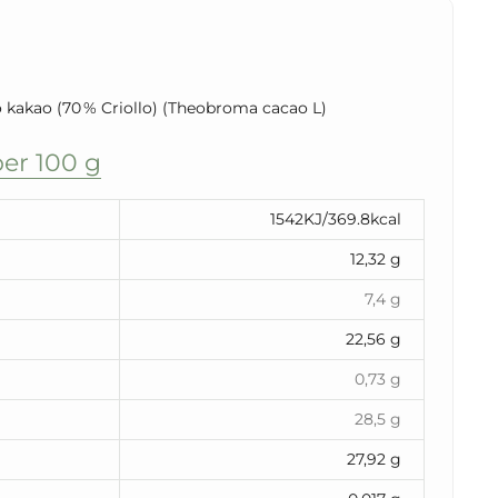
kakao (70 % Criollo) (Theobroma cacao L)
er 100 g
1542KJ/369.8kcal
12,32 g
7,4 g
22,56 g
0,73 g
28,5 g
27,92 g