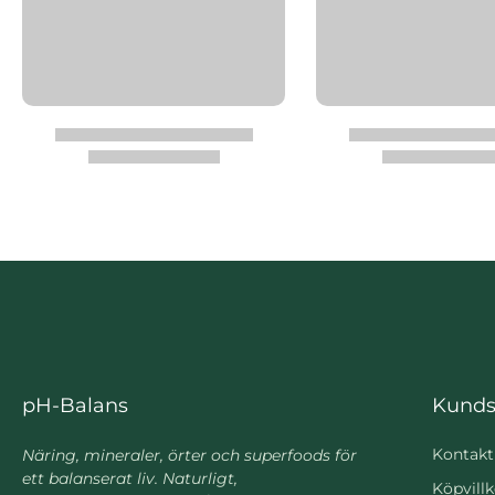
pH-Balans
Kunds
Kontakt
Näring, mineraler, örter och superfoods för
ett balanserat liv. Naturligt,
Köpvillk