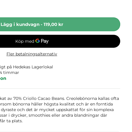
Lägg i kundvagn
-
119,00 kr
Fler betalningsalternativ
ligt på
Hedekas Lagerlokal
24 timmar
ion
rkat av 70% Criollo Cacao Beans. Creolebönorna kallas ofta
rsom bönorna håller högsta kvalitet och är en forntida
et dyraste och det är mycket uppskattat för sin komplexa
sar i drycker, smoothies eller andra blandningar där
år ta plats.