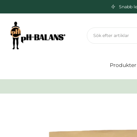
Snabb le
Hoppa
till
innehåll
Produkter
Hoppa
till
produktinformation