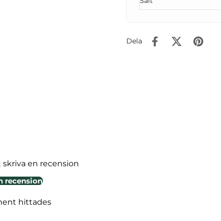
Salt
Dela
t skriva en recension
n recension
ment hittades