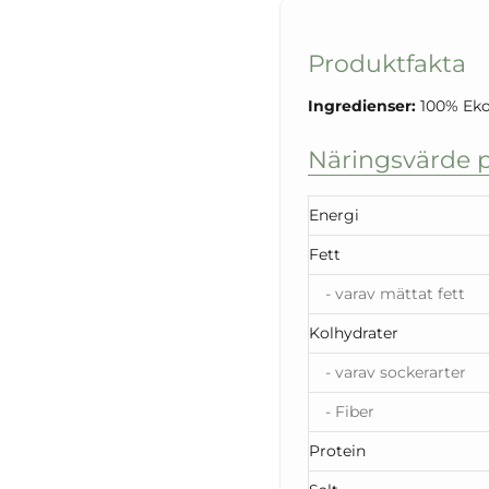
Produktfakta
Ingredienser:
100% Eko 
Näringsvärde p
Energi
Fett
- varav mättat fett
Kolhydrater
- varav sockerarter
- Fiber
Protein