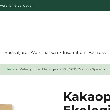
verans 1-3 vardagar
Bästsäljare
Varumärken
Inspiration
Om oss
Hem
>
Kakaopulver Ekologisk 250g 70% Criollo - Spireco
Kakaop