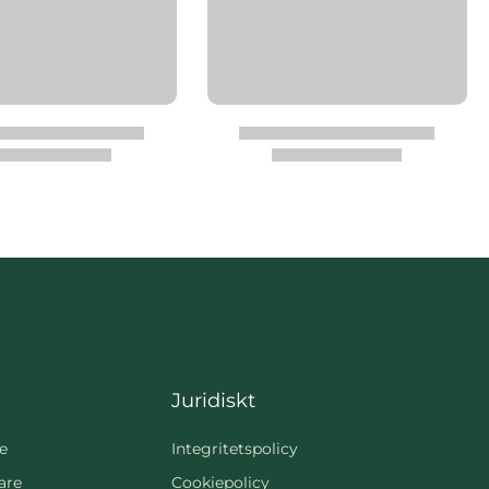
Juridiskt
e
Integritetspolicy
are
Cookiepolicy