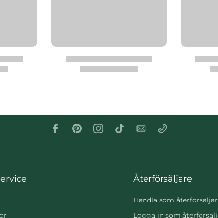
ervice
Återförsäljare
Handla som återförsäljar
or
Logga in som återförsälj