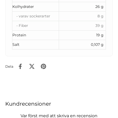
Kolhydrater
26 g
- varav sockerarter
8 g
- Fiber
39 g
Protein
19 g
Salt
0,107 g
Dela
Kundrecensioner
Var först med att skriva en recension