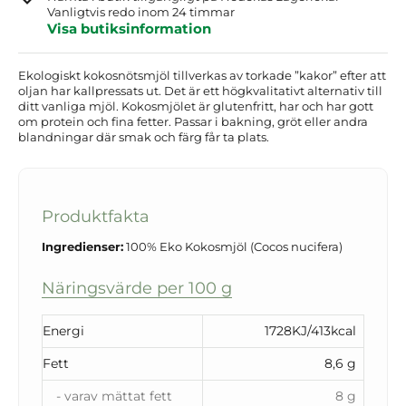
Vanligtvis redo inom 24 timmar
Visa butiksinformation
Ekologiskt kokosnötsmjöl tillverkas av torkade ”kakor” efter att
oljan har kallpressats ut. Det är ett högkvalitativt alternativ till
ditt vanliga mjöl. Kokosmjölet är glutenfritt, har och har gott
om protein och fina fetter. Passar i bakning, gröt eller andra
blandningar där smak och färg får ta plats.
Produktfakta
Ingredienser:
100% Eko Kokosmjöl (Cocos nucifera)
Näringsvärde per 100 g
Energi
1728KJ/413kcal
Fett
8,6 g
- varav mättat fett
8 g