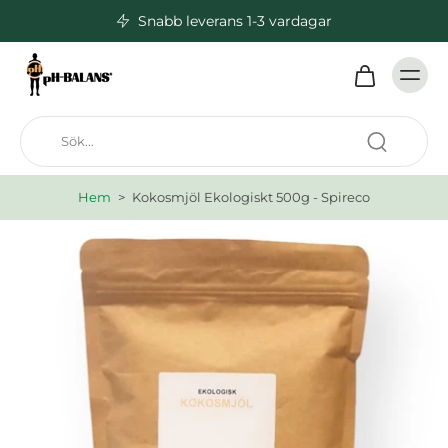
Snabb leverans 1-3 vardagar
Hem
>
Kokosmjöl Ekologiskt 500g - Spireco