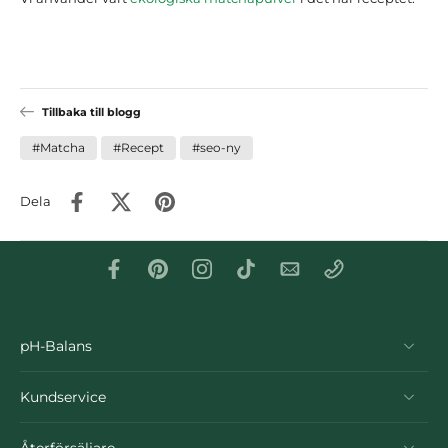
Tillbaka till blogg
#Matcha
#Recept
#seo-ny
Dela
pH-Balans
Kundservice