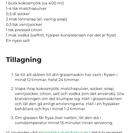
1 burk kokosmjölk (ca 400 ml)
1-4 tsk matchapulver
0,5 dl socker
2 msk lönnsirap (el. vanlig sirap)
0,5 tsk vaniljsocker
1 tsk pressad citron
1 msk vodka (valfritt, hjälper konsistensen när det är fryst)
En nypa salt
Tillagning
Se till att skålen till din glassmaskin har varit i frysen i
minst 12 timmar, helst 24 timmar.
Vispa ihop kokosmjölk, matchapulver, socker, sirap,
vaniljsocker, citron, salt och vodka (om det används). Sila
blandningen om det klumpar sig. Häll i glassmaskinen
och låt den gå enligt anvisningarna. Häll i en fryssäker
behållare och frys i minst 1-2 timmar.
Om glassen får frysa över natten, låt den stå i
rumstemperatur minst 15 minuter innan servering.
Vi använder vårt
ekologiska matchapulver
i det här receptet.