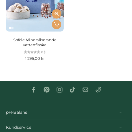
Sofcle Mineraliserande
vattenflaska
(0)
1 295,00 kr
pH-Balans
Kundservice