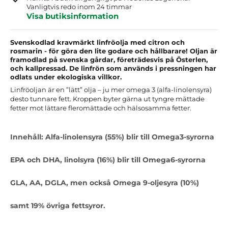
Vanligtvis redo inom 24 timmar
Visa butiksinformation
Svenskodlad kravmärkt linfröolja med citron och
rosmarin - för göra den lite godare och hållbarare! Oljan är
framodlad på svenska gårdar, företrädesvis på Österlen,
och kallpressad. De linfrön som används i pressningen har
odlats under ekologiska villkor.
Linfröoljan är en ”lätt” olja – ju mer omega 3 (alfa-linolensyra)
desto tunnare fett. Kroppen byter gärna ut tyngre mättade
fetter mot lättare fleromättade och hälsosamma fetter.
Innehåll: Alfa-linolensyra (55%) blir till Omega3-syrorna
EPA och DHA, linolsyra (16%) blir till Omega6-syrorna
GLA, AA, DGLA, men också Omega 9-oljesyra (10%)
samt 19% övriga fettsyror.