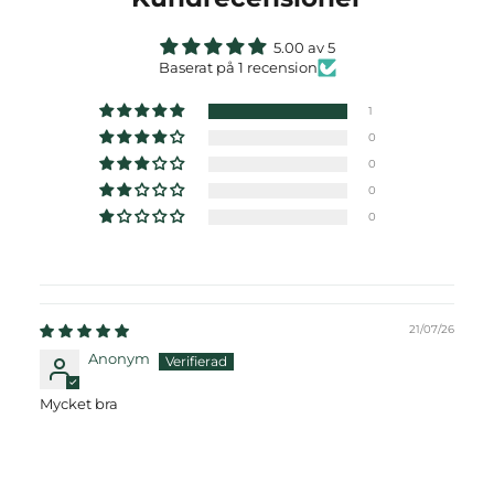
5.00 av 5
Baserat på 1 recension
1
0
0
0
0
21/07/26
Anonym
Mycket bra