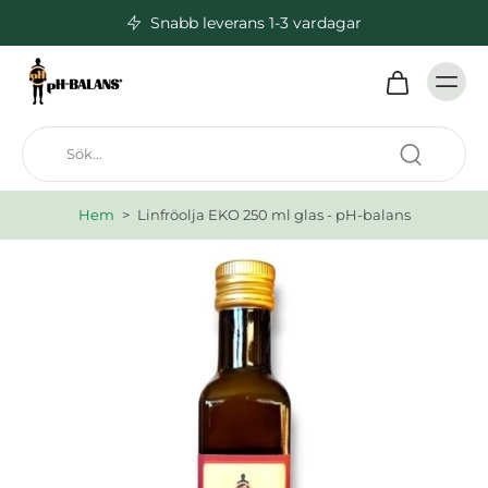
Snabb leverans 1-3 vardagar
Hem
>
Linfröolja EKO 250 ml glas - pH-balans