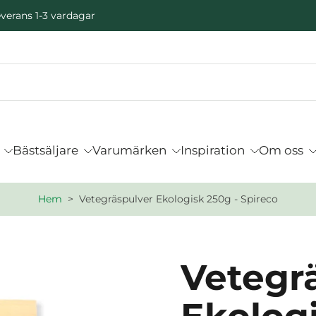
verans 1-3 vardagar
Bästsäljare
Varumärken
Inspiration
Om oss
Hem
>
Vetegräspulver Ekologisk 250g - Spireco
Vetegr