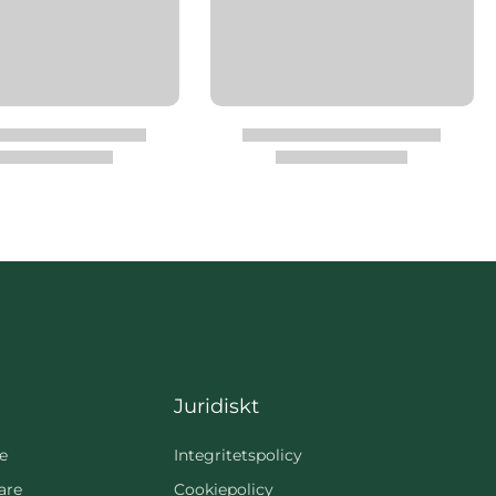
Juridiskt
e
Integritetspolicy
are
Cookiepolicy