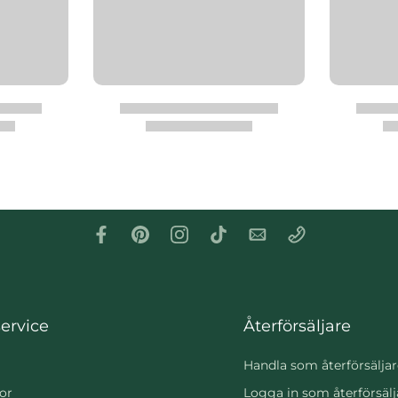
ervice
Återförsäljare
Handla som återförsäljar
or
Logga in som återförsälj