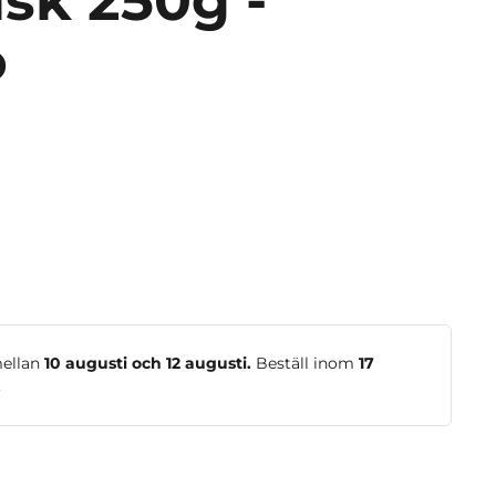
sk 250g -
o
mellan
10 augusti och 12 augusti.
Beställ inom
17
.