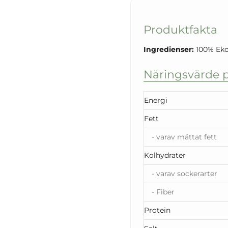
Produktfakta
Ingredienser:
100% Eko
Näringsvärde p
Energi
Fett
- varav mättat fett
Kolhydrater
- varav sockerarter
- Fiber
Protein