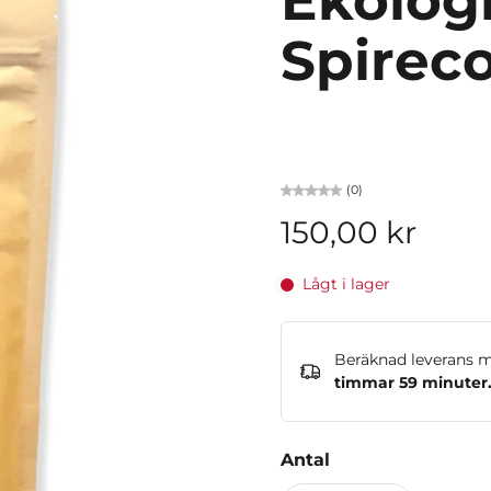
Ekologi
Spirec
(0)
150,00 kr
Lågt i lager
Beräknad leverans 
timmar 59 minuter
Antal