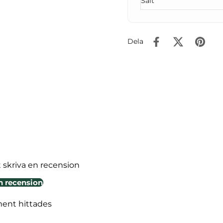
Salt
Dela
t skriva en recension
n recension
ment hittades