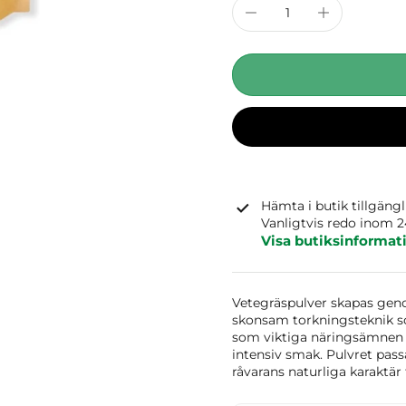
Hämta i butik tillgäng
Vanligtvis redo inom 
Visa butiksinformat
Vetegräspulver skapas gen
skonsam torkningsteknik so
som viktiga näringsämnen be
intensiv smak. Pulvret pass
råvarans naturliga karaktär f