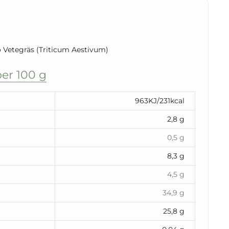
 Vetegräs (Triticum Aestivum)
er 100 g
963KJ/231kcal
2,8 g
0,5 g
8,3 g
4,5 g
34,9 g
25,8 g