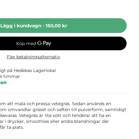
Lägg i kundvagn
-
150,00 kr
Fler betalningsalternativ
ligt på
Hedekas Lagerlokal
24 timmar
ion
om att mala och pressa vetegräs. Sedan används en
m omvandlar gräset och saften till pulverform, samtidigt
varas. Vetegräs är lite sött och tenderar att ha en
ar i drycker, smoothies eller andra blandningar där
år ta plats.