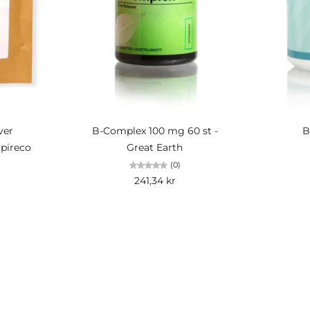
Lägg i kundvagn
Lä
ver
B-Complex 100 mg 60 st -
B
Spireco
Great Earth
(0)
241,34 kr