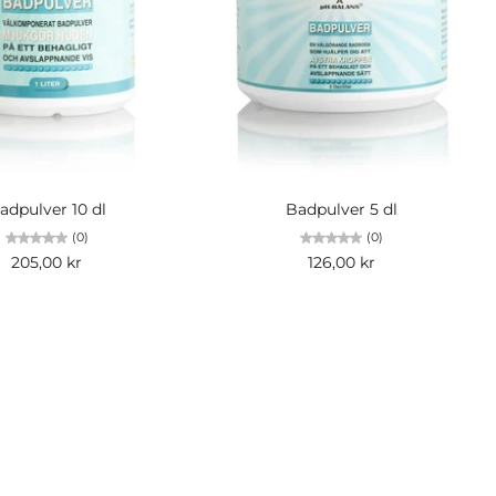
gg i kundvagn
Lägg i kundvagn
adpulver 10 dl
Badpulver 5 dl
(0)
(0)
205,00 kr
126,00 kr