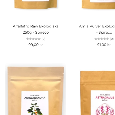
Slutsåld
Lägg i kundv
Alfalfafrö Raw Ekologiska
Amla Pulver Ekolog
250g - Spireco
- Spireco
(0)
(0)
99,00 kr
91,00 kr