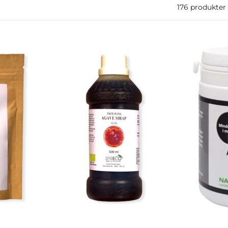
176 produkter
agn
Slutsåld