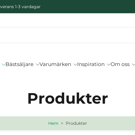
verans 1-3 vardagar
Bästsäljare
Varumärken
Inspiration
Om oss
Produkter
Hem
>
Produkter