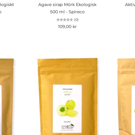
logiskt
Agave sirap Mörk Ekologisk
Akti
o
500 ml - Spireco
(0)
109,00 kr