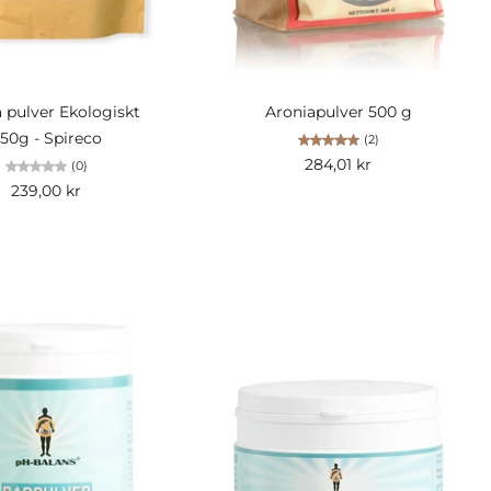
gg i kundvagn
Lägg i kundvagn
 pulver Ekologiskt
Aroniapulver 500 g
50g - Spireco
(2)
284,01 kr
(0)
239,00 kr