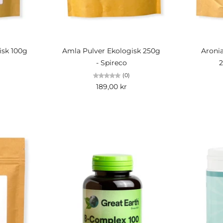
agn
Lägg i kundvagn
Lä
isk 100g
Amla Pulver Ekologisk 250g
Aronia
- Spireco
2
(0)
189,00 kr