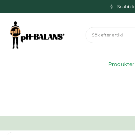
Snabb le
Hoppa
till
innehåll
Produkter