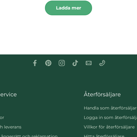
Ladda mer
ervice
Återförsäljare
Handla som återförsäljar
or
Logga in som återförsälj
h leverans
Villkor för återförsäljare
, ångerrätt och reklamation
Hitta återförsäljare