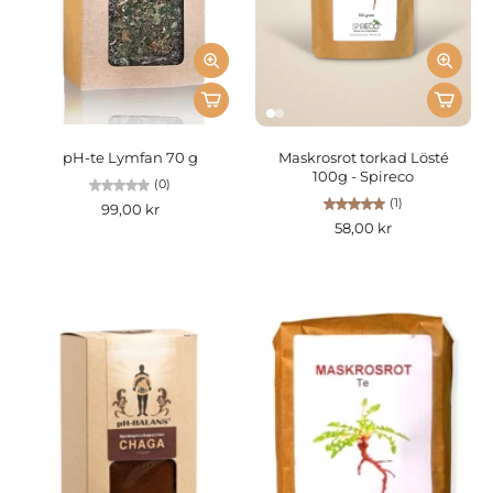
pH-te Lymfan 70 g
Maskrosrot torkad Lösté
100g - Spireco
(0)
(1)
99,00 kr
58,00 kr