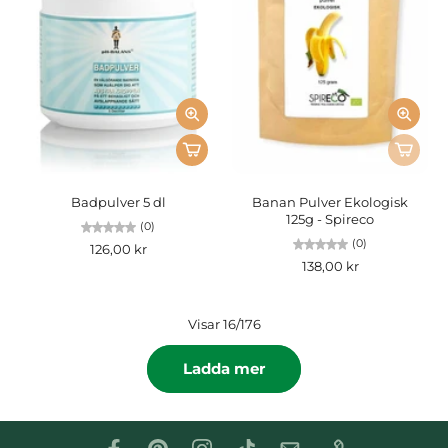
Badpulver 5 dl
Banan Pulver Ekologisk
125g - Spireco
(0)
(0)
126,00 kr
138,00 kr
Visar 16/176
Ladda mer