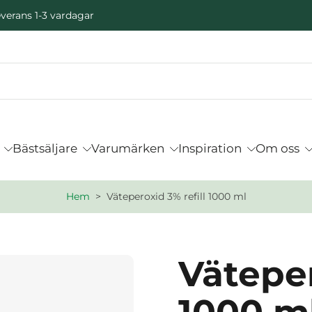
verans 1-3 vardagar
Bästsäljare
Varumärken
Inspiration
Om oss
Hem
>
Väteperoxid 3% refill 1000 ml
Väteper