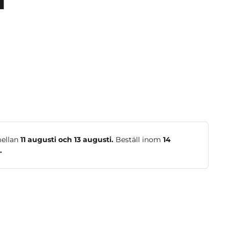
l
mellan
11 augusti och 13 augusti.
Beställ inom
14
.