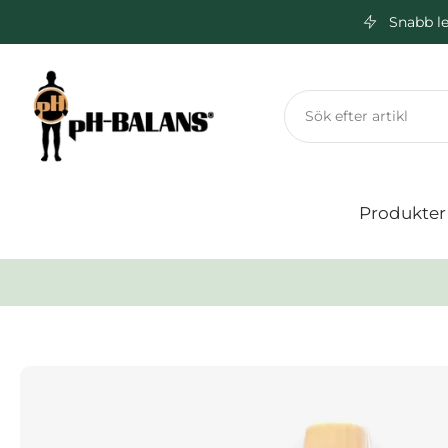
Snabb le
Hoppa
till
innehåll
Produkter
Hoppa
till
produktinformation