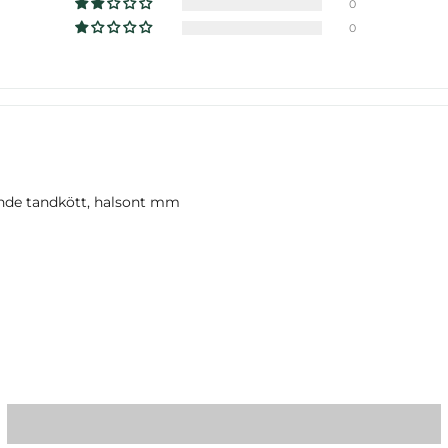
0
0
nde tandkött, halsont mm