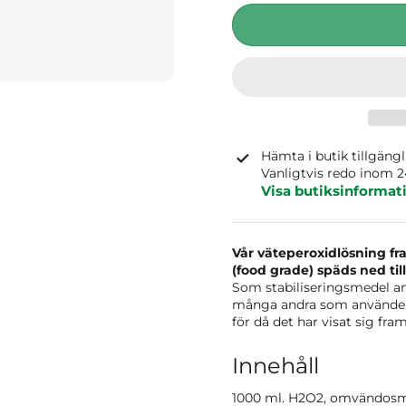
Hämta i butik tillgäng
Vanligtvis redo inom 
Visa butiksinformat
Vår väteperoxidlösning fr
(food grade) späds ned ti
Som stabiliseringsmedel anv
många andra som använder 
för då det har visat sig fra
Innehåll
1000 ml. H2O2, omvändosm