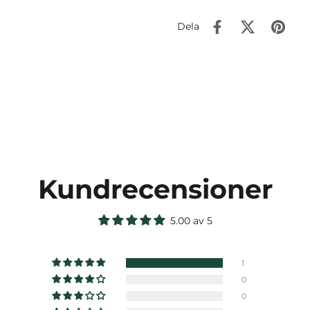
Dela
Kundrecensioner
5.00 av 5
1
0
0