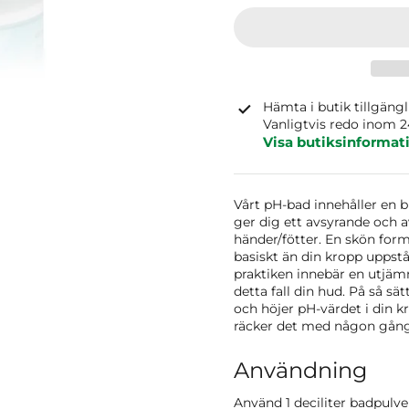
Hämta i butik tillgäng
Vanligtvis redo inom 
Visa butiksinformat
Vårt pH-bad innehåller en 
ger dig ett avsyrande och a
händer/fötter. En skön for
basiskt än din kropp uppstår
praktiken innebär en utjäm
detta fall din hud. På så sä
och höjer pH-värdet i din k
räcker det med någon gång 
Användning
Använd 1 deciliter badpulve