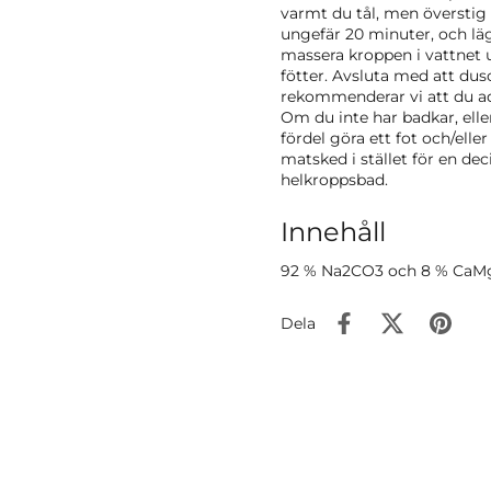
varmt du tål, men överstig i
ungefär 20 minuter, och lä
massera kroppen i vattnet 
fötter. Avsluta med att dus
rekommenderar vi att du add
Om du inte har badkar, eller
fördel göra ett fot och/elle
matsked i stället för en de
helkroppsbad.
Innehåll
92 % Na2CO3 och 8 % Ca
Dela