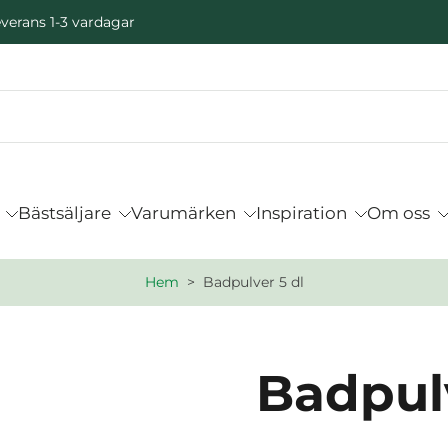
verans 1-3 vardagar
Bästsäljare
Varumärken
Inspiration
Om oss
Hem
>
Badpulver 5 dl
Badpulv