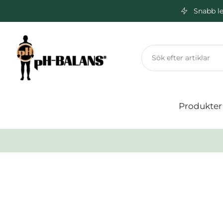
Snabb le
Hoppa
till
innehåll
Produkter
Hoppa
till
produktinformation