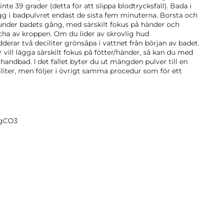
nte 39 grader (detta för att slippa blodtrycksfall). Bada i
gg i badpulvret endast de sista fem minuterna. Borsta och
under badets gång, med särskilt fokus på händer och
cha av kroppen. Om du lider av skrovlig hud
erar två deciliter grönsåpa i vattnet från början av badet.
 vill lägga särskilt fokus på fötter/händer, så kan du med
r handbad. I det fallet byter du ut mängden pulver till en
ciliter, men följer i övrigt samma procedur som för ett
MgCO3