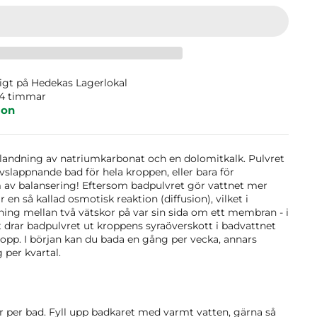
ligt på
Hedekas Lagerlokal
24 timmar
ion
blandning av natriumkarbonat och en dolomitkalk. Pulvret
vslappnande bad för hela kroppen, eller bara för
m av
balansering!
Eftersom badpulvret gör vattnet mer
 en så kallad osmotisk reaktion (diffusion), vilket i
ning mellan två vätskor på var sin sida om ett membran - i
tt drar badpulvret ut kroppens syraöverskott i badvattnet
ropp. I början kan du bada en gång per vecka, annars
per kvartal.
r per bad. Fyll upp badkaret med varmt vatten, gärna så