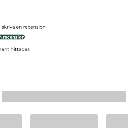
t skriva en recension
n recension
ment hittades